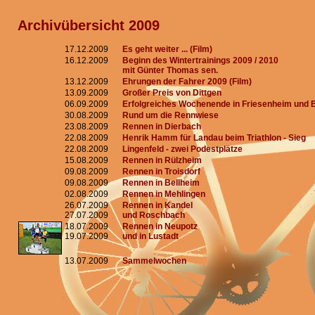
Archivübersicht 2009
17.12.2009
Es geht weiter ... (Film)
16.12.2009
Beginn des Wintertrainings 2009 / 2010
mit Günter Thomas sen.
13.12.2009
Ehrungen der Fahrer 2009 (Film)
13.09.2009
Großer Preis von Dittgen
06.09.2009
Erfolgreiches Wochenende in Friesenheim und 
30.08.2009
Rund um die Rennwiese
23.08.2009
Rennen in Dierbach
22.08.2009
Henrik Hamm für Landau beim Triathlon - Sieg
22.08.2009
Lingenfeld - zwei Podestplätze
15.08.2009
Rennen in Rülzheim
09.08.2009
Rennen in Troisdorf
09.08.2009
Rennen in Bellheim
02.08.2009
Rennen in Mehlingen
26.07.2009
Rennen in Kandel
27.07.2009
und Roschbach
18.07.2009
Rennen in Neupotz
19.07.2009
und in Lustadt
13.07.2009
Sammelwochen