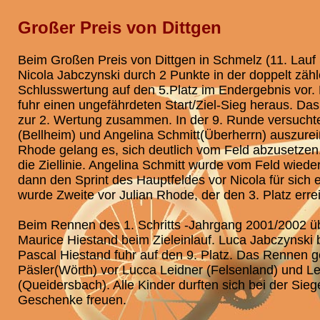
Großer Preis von Dittgen
Beim Großen Preis von Dittgen in Schmelz (11. Lauf
Nicola Jabczynski durch 2 Punkte in der doppelt zäh
Schlusswertung auf den 5.Platz im Endergebnis vor. 
fuhr einen ungefährdeten Start/Ziel-Sieg heraus. Das
zur 2. Wertung zusammen. In der 9. Runde versucht
(Bellheim) und Angelina Schmitt(Überherrn) auszurei
Rhode gelang es, sich deutlich vom Feld abzusetzen.
die Ziellinie. Angelina Schmitt wurde vom Feld wieder
dann den Sprint des Hauptfeldes vor Nicola für sich
wurde Zweite vor Julian Rhode, der den 3. Platz erre
Beim Rennen des 1. Schritts -Jahrgang 2001/2002 üb
Maurice Hiestand beim Zieleinlauf. Luca Jabczynski b
Pascal Hiestand fuhr auf den 9. Platz. Das Rennen
Päsler(Wörth) vor Lucca Leidner (Felsenland) und 
(Queidersbach). Alle Kinder durften sich bei der Sieg
Geschenke freuen.