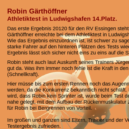
Robin Gärthöffner
Athletiktest in Ludwigshafen 14.Platz.
Das erste Ergebnis 20120 für den RV Essingen steht 
Gärthöffner erreichte bei dem Athletiktest in Ludwigs
Wie das Ergebnis einzuordnen ist, ist schwer zu sage
starke Fahrer auf den hinteren Plätzen des Tests wie
Ergebnis lässt sich sicher nicht eins zu eins auf die 
Robin steht auch laut Auskunft seines Trainers Jürgen
gut da. Was ihm immer noch fehle ist die Kraft in d
(Schnellkraft).
Hier müsse bis zum ersten Rennen noch das Augenm
werden, da die Konkurrenz bekanntlich nicht schläft.
wird, dass Robin kein Sprinter ist, wurde beim Test d
nahe gelegt, mit dem Aufbau der Rückenmuskulatur 
für Robin bei Bergrennen von Vorteil.
Im großen und ganzen sind Eltern, Trainer und der V
Testergebnis zufrieden.