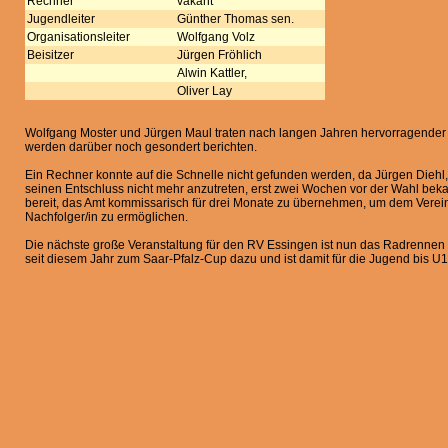
Rechner
vakant
Jugendleiter
Günther Thomas sen.
Organisationsleiter
Wolfgang Volz
Beisitzer
Jürgen Fröhlich
Alwin Kattler,
Oliver Lay
Wolfgang Moster und Jürgen Maul traten nach langen Jahren hervorragender A
werden darüber noch gesondert berichten.
Ein Rechner konnte auf die Schnelle nicht gefunden werden, da Jürgen Diehl,
seinen Entschluss nicht mehr anzutreten, erst zwei Wochen vor der Wahl bekan
bereit, das Amt kommissarisch für drei Monate zu übernehmen, um dem Verei
Nachfolger/in zu ermöglichen.
Die nächste große Veranstaltung für den RV Essingen ist nun das Radrennen 
seit diesem Jahr zum Saar-Pfalz-Cup dazu und ist damit für die Jugend bis U