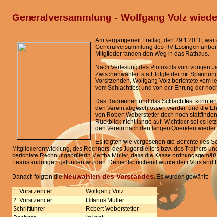
Generalversammlung - Wolfgang Volz wiede
Am vergangenen Freitag, den 29.1.2010, war d
Generalversammlung des RV Essingen anber
Mitglieder fanden den Weg in das Rathaus.
Nach Verlesung des Protokolls vom vorigen Ja
Zwischenwahlen statt, folgte der mit Spannung
Vorsitzenden. Wolfgang Volz berichtete vom l
vom Schlachtfest und von der Ehrung der noc
Das Radrennen und das Schlachtfest konnten 
den Verein abgeschlossen werden und die Eh
von Robert Weberstetter doch noch stattfinden.
Rückblick nicht lange auf. Wichtiger sei es jet
den Verein nach den langen Querelen wieder a
Es folgten wie vorgesehen die Berichte des Schr
Mitgliederentwicklung, des Rechners, des Jugendleiters bzw. des Trainers un
berichtete Rechnungsprüferin Martha Müller, dass die Kasse ordnungsgemäß 
Beanstandungen gefunden wurden. Dementsprechend wurde dem Vorstand Entl
Neuwahlen des Vorstandes
Danach folgten die
. Es wurden gewählt:
1. Vorsitzender
Wolfgang Volz
2. Vorsitzender
Hilarius Müller
Schriftführer
Robert Weberstetter