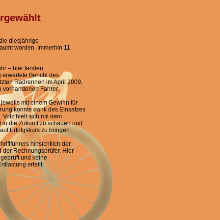
rgewählt
ie diesjährige
aumt worden. Immerhin 11
hr – hier fanden
 erwartete Bericht des
etzten Radrennen im April 2009,
h vorhandenen Fahrer.
jeweils mit einem Gewinn für
rung konnte dank des Einsatzes
 Volz hielt sich mit dem
zt in die Zukunft zu schauen und
uf Erfolgskurs zu bringen.
iftführers hinsichtlich der
d der Rechnungsprüfer. Hier
geprüft und keine
astung erteilt.